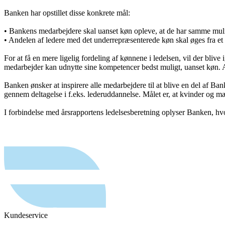
Banken har opstillet disse konkrete mål:
• Bankens medarbejdere skal uanset køn opleve, at de har samme muligh
• Andelen af ledere med det underrepræsenterede køn skal øges fra et a
For at få en mere ligelig fordeling af kønnene i ledelsen, vil der bliv
medarbejder kan udnytte sine kompetencer bedst muligt, uanset køn. A
Banken ønsker at inspirere alle medarbejdere til at blive en del af Ba
gennem deltagelse i f.eks. lederuddannelse. Målet er, at kvinder og mæn
I forbindelse med årsrapportens ledelsesberetning oplyser Banken, hv
Kundeservice