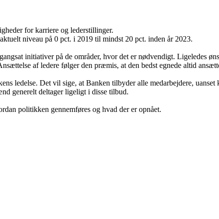
eder for karriere og lederstillinger.
ktuelt niveau på 0 pct. i 2019 til mindst 20 pct. inden år 2023.
e igangsat initiativer på de områder, hvor det er nødvendigt. Ligeledes 
nsættelse af ledere følger den præmis, at den bedst egnede altid ansætt
nkens ledelse. Det vil sige, at Banken tilbyder alle medarbejdere, uanse
d generelt deltager ligeligt i disse tilbud.
ordan politikken gennemføres og hvad der er opnået.