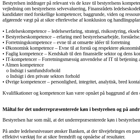
Bestyrelsen inddrager på relevant vis de krav til bestyrelsens kompete
vejledning om bestyrelsens selvevaluering, Finansrådets ledelseskodeks
kandidater med forskellige kompetencer, baggrunde, viden og ressourc
afgørende vægt på at sikre efterlevelse af konklusion og handlingspla
• Ledelseskompetence – ledelseserfaring, strategi, risikostyring, eksek
• Bestyrelseskompetence – erfaring med bestyrelsesarbejde, forståelse
• Forretningskompetence – evne til at omsætte idéer til forretning
• Økonomisk kompetence – Evne til at forstå og respektere økonomis
• Faglig kompetence – Kendskab til den finansielle sektor og dens k
• IT-kompetencer – Forretningsmæssig anvendelse af IT til betjening 
• Almen kompetence
o Indsigt i samfundsforhold
o Indsigt i den private sektors forhold
• Øvrige kompetencer – personlighed, integritet, analytisk, bred konta
Kvalifikationer og kompetencer kan være opnået på baggrund af den e
Måltal for det underrepræsenterede køn i bestyrelsen og på andr
Bestyrelsen har som mål, at det underrepræsenterede køn i bestyrelsen
På andre ledelsesniveauer ønsker Banken, at der tilvejebringes en pa
effektivt værktøj for at sikre fremdrift og opnåelse af resultater.