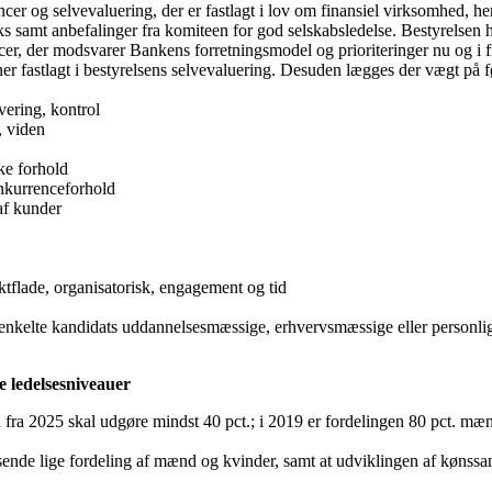
ncer og selvevaluering, der er fastlagt i lov om finansiel virksomhed, he
 samt anbefalinger fra komiteen for god selskabsledelse. Bestyrelsen har
er, der modsvarer Bankens forretningsmodel og prioriteringer nu og i f
ner fastlagt i bestyrelsens selvevaluering. Desuden lægges der vægt på 
vering, kontrol
, viden
ke forhold
onkurrenceforhold
af kunder
ktflade, organisatorisk, engagement og tid
nkelte kandidats uddannelsesmæssige, erhvervsmæssige eller personlig
e ledelsesniveauer
 fra 2025 skal udgøre mindst 40 pct.; i 2019 er fordelingen 80 pct. mæn
ssende lige fordeling af mænd og kvinder, samt at udviklingen af køns