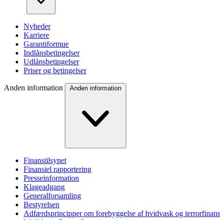
Nyheder
Karriere
Garantiformue
Indlånsbetingelser
Udlånsbetingelser
Priser og betingelser
Anden information
Anden information
Finanstilsynet
Finansiel rapportering
Presseinformation
Klageadgang
Generalforsamling
Bestyrelsen
Adfærdsprincipper om forebyggelse af hvidvask og terrorfinans