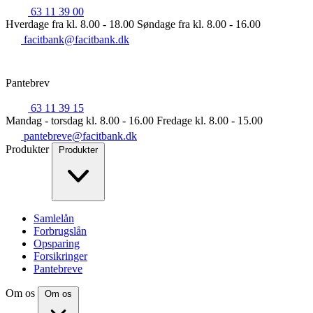
63 11 39 00
Hverdage fra kl. 8.00 - 18.00
Søndage fra kl. 8.00 - 16.00
facitbank@facitbank.dk
Pantebrev
63 11 39 15
Mandag - torsdag kl. 8.00 - 16.00
Fredage kl. 8.00 - 15.00
pantebreve@facitbank.dk
Produkter
Produkter
Samlelån
Forbrugslån
Opsparing
Forsikringer
Pantebreve
Om os
Om os